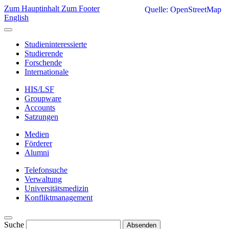
Zum Hauptinhalt
Zum Footer
Quelle: OpenStreetMap
English
Studieninteressierte
Studierende
Forschende
Internationale
HIS/LSF
Groupware
Accounts
Satzungen
Medien
Förderer
Alumni
Telefonsuche
Verwaltung
Universitätsmedizin
Konfliktmanagement
Suche
Absenden