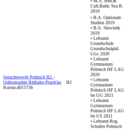
• M.A. Hist.&
Cult.Baltic Sea R.
2019
• B.A. Optionale
Studien 2019
• B.A. Slawistik
2019
• Lehramt
Grundschule
Grundschulpäd.
LGr. 2020
• Lehramt
Gymnasium
Polnisch HF LAG
2020
Spracherwerb Polnisch B2 -
• Lehramt
Orthographie Ritthaler-Praefcke
B2
Gymnasium
Kursnr.4015736
Polnisch HF LAG
bn UG 2021
• Lehramt
Gymnasium
Polnisch HF LAG
bn US 2021
• Lehramt Reg.
Schulen Polnisch