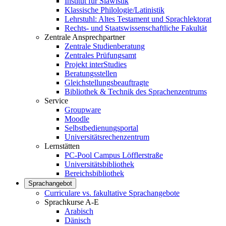
Institut für Slawistik
Klassische Philologie/Latinistik
Lehrstuhl: Altes Testament und Sprachlektorat
Rechts- und Staatswissenschaftliche Fakultät
Zentrale Ansprechpartner
Zentrale Studienberatung
Zentrales Prüfungsamt
Projekt interStudies
Beratungsstellen
Gleichstellungsbeauftragte
Bibliothek & Technik des Sprachenzentrums
Service
Groupware
Moodle
Selbstbedienungsportal
Universitätsrechenzentrum
Lernstätten
PC-Pool Campus Löfflerstraße
Universitätsbibliothek
Bereichsbibliothek
Sprachangebot
Curriculare vs. fakultative Sprachangebote
Sprachkurse A-E
Arabisch
Dänisch