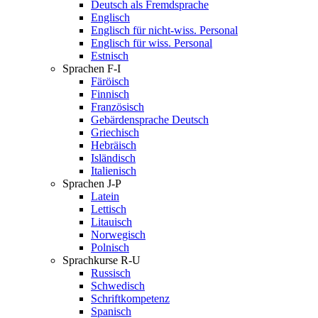
Deutsch als Fremdsprache
Englisch
Englisch für nicht-wiss. Personal
Englisch für wiss. Personal
Estnisch
Sprachen F-I
Färöisch
Finnisch
Französisch
Gebärdensprache Deutsch
Griechisch
Hebräisch
Isländisch
Italienisch
Sprachen J-P
Latein
Lettisch
Litauisch
Norwegisch
Polnisch
Sprachkurse R-U
Russisch
Schwedisch
Schriftkompetenz
Spanisch