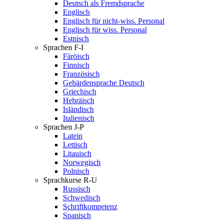
Deutsch als Fremdsprache
Englisch
Englisch für nicht-wiss. Personal
Englisch für wiss. Personal
Estnisch
Sprachen F-I
Färöisch
Finnisch
Französisch
Gebärdensprache Deutsch
Griechisch
Hebräisch
Isländisch
Italienisch
Sprachen J-P
Latein
Lettisch
Litauisch
Norwegisch
Polnisch
Sprachkurse R-U
Russisch
Schwedisch
Schriftkompetenz
Spanisch