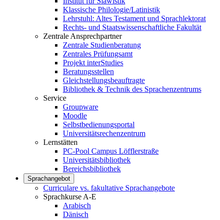
Institut für Slawistik
Klassische Philologie/Latinistik
Lehrstuhl: Altes Testament und Sprachlektorat
Rechts- und Staatswissenschaftliche Fakultät
Zentrale Ansprechpartner
Zentrale Studienberatung
Zentrales Prüfungsamt
Projekt interStudies
Beratungsstellen
Gleichstellungsbeauftragte
Bibliothek & Technik des Sprachenzentrums
Service
Groupware
Moodle
Selbstbedienungsportal
Universitätsrechenzentrum
Lernstätten
PC-Pool Campus Löfflerstraße
Universitätsbibliothek
Bereichsbibliothek
Sprachangebot
Curriculare vs. fakultative Sprachangebote
Sprachkurse A-E
Arabisch
Dänisch