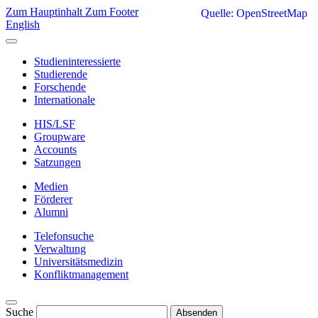
Zum Hauptinhalt
Zum Footer
Quelle: OpenStreetMap
English
Studieninteressierte
Studierende
Forschende
Internationale
HIS/LSF
Groupware
Accounts
Satzungen
Medien
Förderer
Alumni
Telefonsuche
Verwaltung
Universitätsmedizin
Konfliktmanagement
Suche
Absenden