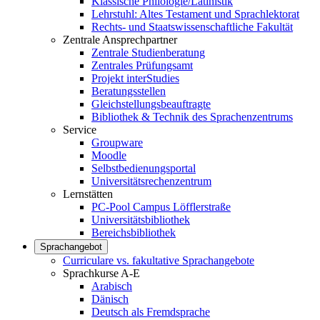
Klassische Philologie/Latinistik
Lehrstuhl: Altes Testament und Sprachlektorat
Rechts- und Staatswissenschaftliche Fakultät
Zentrale Ansprechpartner
Zentrale Studienberatung
Zentrales Prüfungsamt
Projekt interStudies
Beratungsstellen
Gleichstellungsbeauftragte
Bibliothek & Technik des Sprachenzentrums
Service
Groupware
Moodle
Selbstbedienungsportal
Universitätsrechenzentrum
Lernstätten
PC-Pool Campus Löfflerstraße
Universitätsbibliothek
Bereichsbibliothek
Sprachangebot
Curriculare vs. fakultative Sprachangebote
Sprachkurse A-E
Arabisch
Dänisch
Deutsch als Fremdsprache