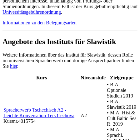
persönlichem Interesse, unabhängig von Prüfungs- oder
Studienordnungen. In diesem Fall ist der Kurs gebührenpflichtig laut
Universitätsgebührenordnung
.
Informationen zu den Belegungsarten
Angebote des Instituts für Slawistik
Weitere Informationen über das Institut für Slawistik, dessen Rolle
im universitären Spracherwerb und dortige Ansprechpartner finden
Sie
hier
.
Kurs
Niveaustufe
Zielgruppe
• B.A.
Optionale
Studien 2019
• B.A.
Slawistik 2019
Spracherwerb Tschechisch A2 -
• M.A. Hist.&
Leichte Konversation Ters Cechova
A2
Cult.Baltic Sea
Kursnr.4015754
R. 2019
• M.A.
Sprachl.