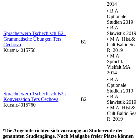
2014
• B.A.
Optionale
Studien 2019
• B.A.
Spracherwerb Tschechisch B2 -
Slawistik 2019
Grammatische Übungen Ters
• M.A. Hist.&
B2
Cechova
Cult.Baltic Sea
Kursnr.4015758
R. 2019
• M.A.
Sprachl.
Vielfalt MA
2014
• B.A.
Optionale
Studien 2019
Spracherwerb Tschechisch B2 -
• B.A.
Konversation Ters Cechova
B2
Slawistik 2019
Kursnr.4015760
• M.A. Hist.&
Cult.Baltic Sea
R. 2019
*Die Angebote richten sich vorrangig an Studierende der
genannten Studiengänge. Nach Maßgabe freier Plätze können