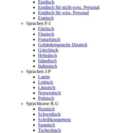
Englisch
Englisch für nicht-wiss. Personal
Englisch für wiss. Personal
Estnisch
Sprachen F-I
Färöisch
Finnisch
Französisch
Gebärdensprache Deutsch
Griechisch
Hebräisch
Isländisch
Italienisch
Sprachen J-P
Latein
Lettisch
Litauisch
Norwegisch
Polnisch
Sprachkurse R-U
Russisch
Schwedisch
Schriftkompetenz
Spanisch
Tschechisch