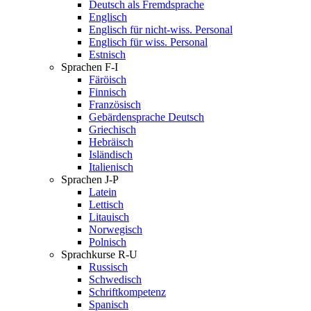
Deutsch als Fremdsprache
Englisch
Englisch für nicht-wiss. Personal
Englisch für wiss. Personal
Estnisch
Sprachen F-I
Färöisch
Finnisch
Französisch
Gebärdensprache Deutsch
Griechisch
Hebräisch
Isländisch
Italienisch
Sprachen J-P
Latein
Lettisch
Litauisch
Norwegisch
Polnisch
Sprachkurse R-U
Russisch
Schwedisch
Schriftkompetenz
Spanisch