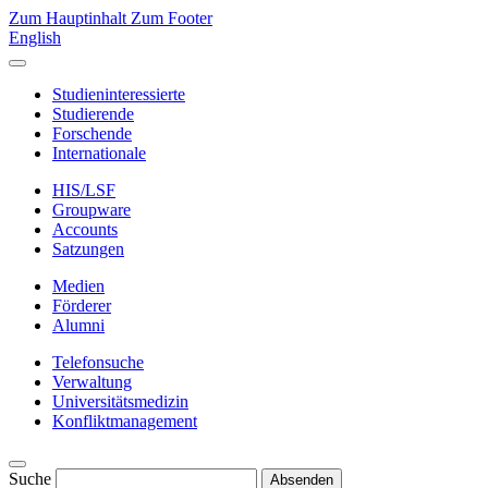
Zum Hauptinhalt
Zum Footer
English
Studieninteressierte
Studierende
Forschende
Internationale
HIS/LSF
Groupware
Accounts
Satzungen
Medien
Förderer
Alumni
Telefonsuche
Verwaltung
Universitätsmedizin
Konfliktmanagement
Suche
Absenden