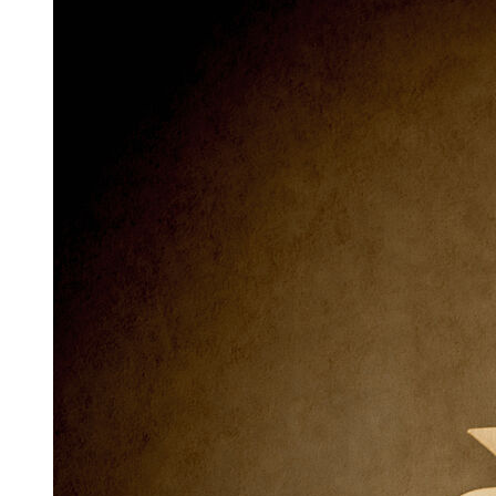
Russisch
- UNIcert® Basis
Schwedisch
- UNIcert® Basis
Spanisch
- UNIcert® Basis, UNIcert® I und UNIcert® II
Bitte
weiterlesen
...