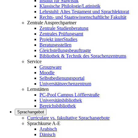
Institut für Slawistik
Klassische Philologie/Latinistik
Lehrstuhl: Altes Testament und Sprachlektorat
Rechts- und Staatswissenschaftliche Fakultät
Zentrale Ansprechpartner
Zentrale Studienberatung
Zentrales Prüfungsamt
Projekt interStudies
Beratungsstellen
Gleichstellungsbeauftragte
Bibliothek & Technik des Sprachenzentrums
Service
Groupware
Moodle
Selbstbedienungsportal
Universitätsrechenzentrum
Lernstätten
PC-Pool Campus Löfflerstraße
Universitätsbibliothek
Bereichsbibliothek
Sprachangebot
Curriculare vs. fakultative Sprachangebote
Sprachkurse A-E
Arabisch
Dänisch